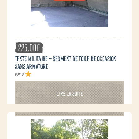
page
du
produit
225,00
€
Tente militaire – Segment de toile de occasion
sans armature
0 avis
LIRE LA SUITE