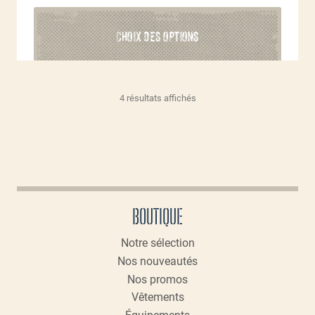
Ce
CHOIX DES OPTIONS
produit
a
plusieurs
variations.
Trié
4 résultats affichés
Les
par
options
popularité
peuvent
être
choisies
sur
la
BOUTIQUE
page
du
Notre sélection
produit
Nos nouveautés
Nos promos
Vêtements