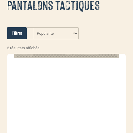
Pantalons tactiques
Filtrer
Trié
5 résultats affichés
par
popularité