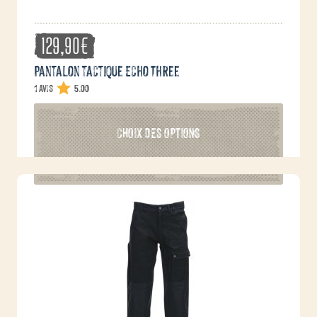
129,90
€
Pantalon tactique Echo Three
1 avis
5.00
Ce
CHOIX DES OPTIONS
produit
a
plusieurs
variations.
Les
options
peuvent
être
choisies
sur
la