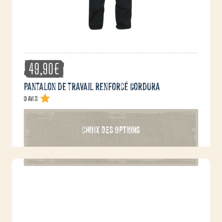
page
du
produit
49,90
€
Pantalon de travail renforcé Cordura
0 avis
Ce
CHOIX DES OPTIONS
produit
a
plusieurs
variations.
Les
options
peuvent
être