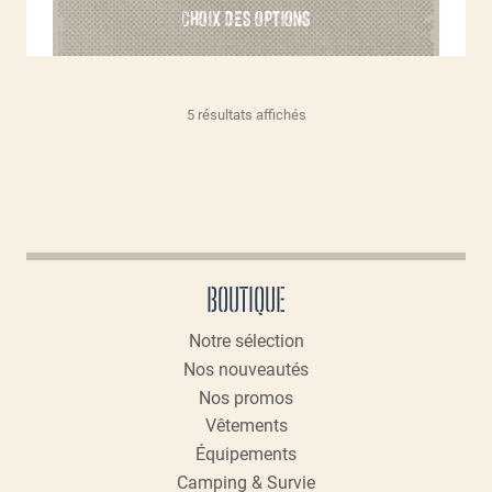
CHOIX DES OPTIONS
produit
a
plusieurs
variations.
Trié
5 résultats affichés
Les
par
options
popularité
peuvent
être
choisies
sur
la
BOUTIQUE
page
du
Notre sélection
produit
Nos nouveautés
Nos promos
Vêtements
Équipements
Camping & Survie