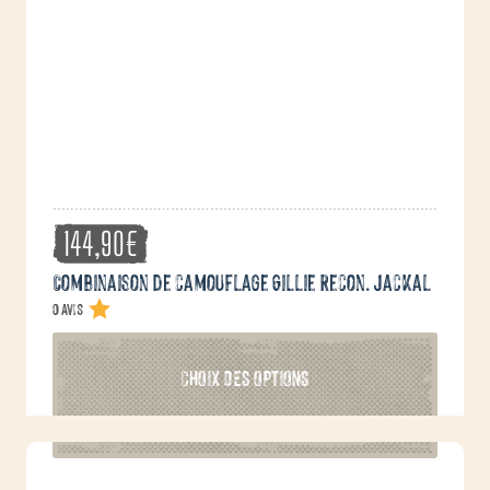
144,90
€
Combinaison de camouflage Gillie recon. Jackal
0 avis
Ce
CHOIX DES OPTIONS
produit
a
plusieurs
variations.
Les