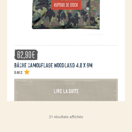
sur
RUPTURE DE STOCK
la
page
du
produit
62,90
€
Bâche camouflage Woodland 4.8 x 6m
0 avis
LIRE LA SUITE
Trié
21 résultats affichés
par
popularité