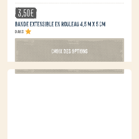
3,50
€
Bande extensible en rouleau 4,5 m x 5 cm
0 avis
Ce
CHOIX DES OPTIONS
produit
a
plusieurs
variations.
Les
options
peuvent
être
choisies
sur
la
page