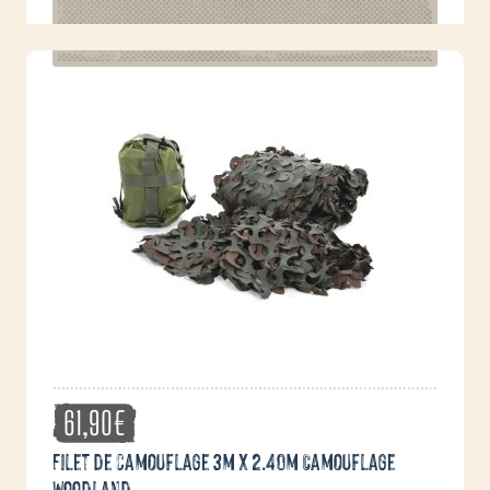
a
plusieurs
variations.
Les
options
peuvent
être
choisies
sur
la
page
du
produit
61,90
€
Filet de camouflage 3m x 2.40m Camouflage
Woodland