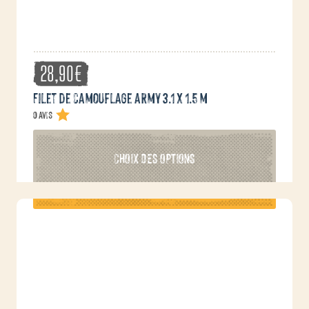
du
produit
28,90
€
Filet de camouflage army 3.1 x 1.5 m
0 avis
Ce
CHOIX DES OPTIONS
produit
a
plusieurs
variations.
Les
options
peuvent
être
choisies
sur