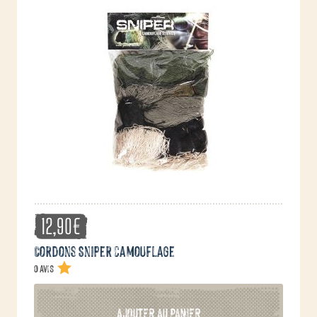
12,90
€
Cordons Sniper camouflage
0 avis
AJOUTER AU PANIER