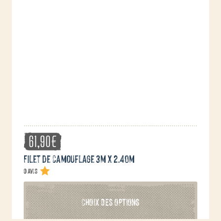
61,90
€
Filet de camouflage 3m x 2.40m
0 avis
Ce
CHOIX DES OPTIONS
produit
a