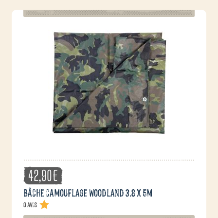
plusieurs
variations.
Les
options
peuvent
être
choisies
sur
la
page
du
produit
42,90
€
Bâche camouflage Woodland 3.8 x 5m
0 avis