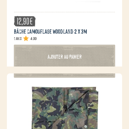
12,90
€
Bâche camouflage Woodland 2 x 3m
1 avis
4.00
AJOUTER AU PANIER