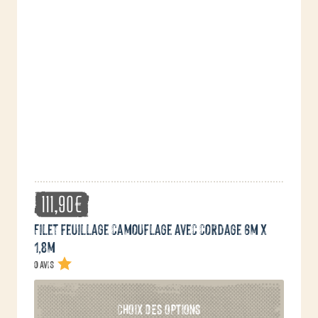
options
peuvent
être
choisies
sur
la
page
du
produit
111,90
€
Filet feuillage camouflage avec cordage 6m x
1,8m
0 avis
Ce
CHOIX DES OPTIONS
produit