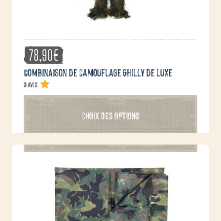
78,90
€
Combinaison de camouflage Ghilly de luxe
0 avis
Ce
CHOIX DES OPTIONS
produit
a
plusieurs
variations.
Les
options
peuvent
être
choisies