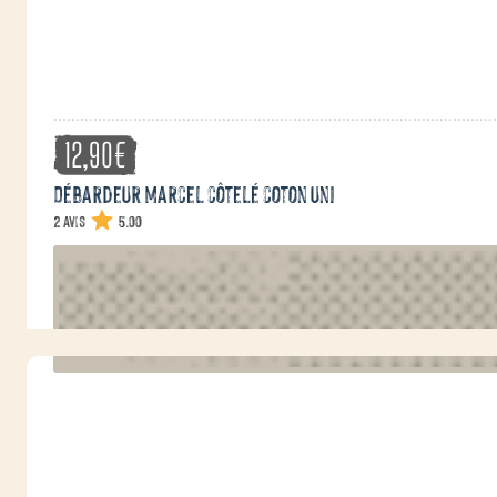
12,90
€
Débardeur Marcel côtelé coton uni
2 avis
5.00