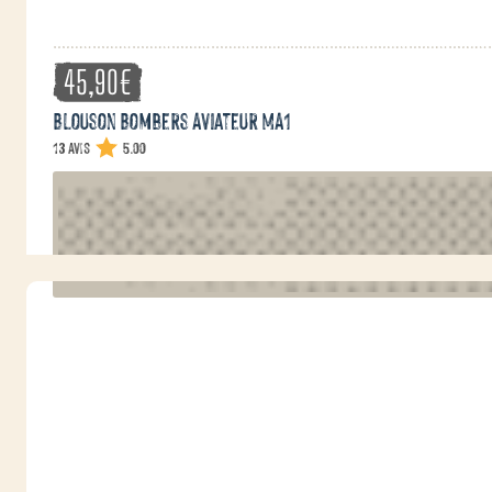
45,90
€
Blouson Bombers Aviateur MA1
13 avis
5.00