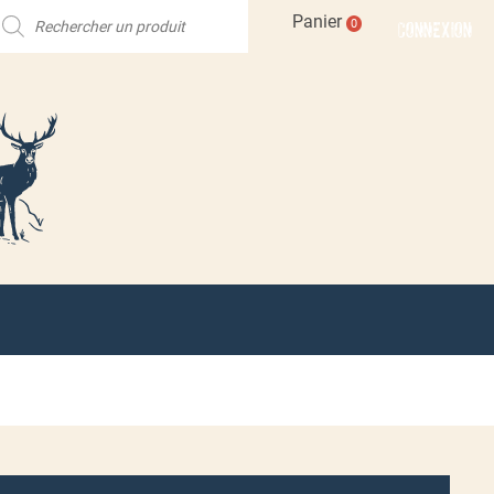
echerche
Panier
CONNEXION
0
e
roduits