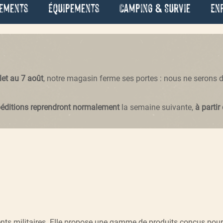
ements
Équipements
Camping & Survie
En
llet au 7 août
, notre magasin ferme ses portes : nous ne serons
péditions reprendront normalement
la semaine suivante,
à partir
 militaires. Elle propose une gamme de produits conçus pour le