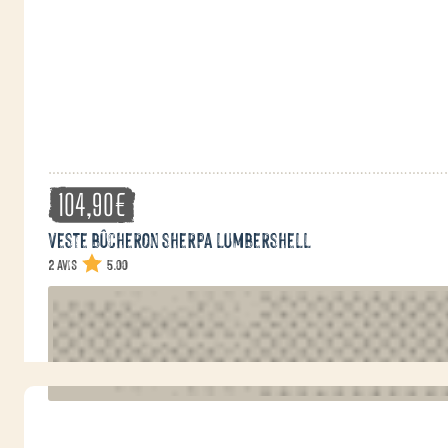
104,90
€
Veste bûcheron sherpa lumbershell
2 avis
5.00