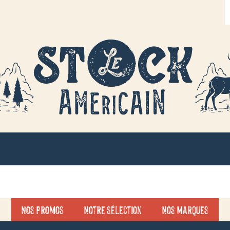
R
d
p
Nos promos
Notre sélection
Nos marques