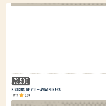
72,50
€
Blouson de vol – Aviateur F35
1 avis
5.00