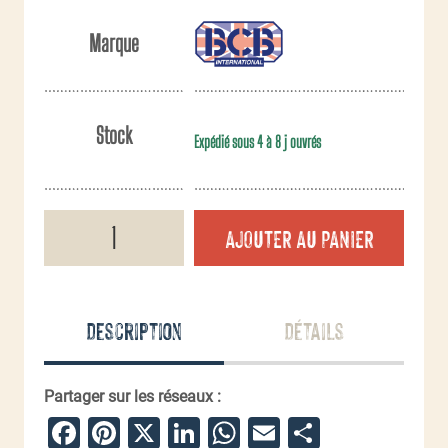
Marque
Stock
Expédié sous 4 à 8 j ouvrés
quantité
AJOUTER AU PANIER
de
Attelle
flexible
BCB
RY273
Description
Détails
Partager sur les réseaux :
Facebook
Pinterest
X
LinkedIn
WhatsApp
Email
Partager