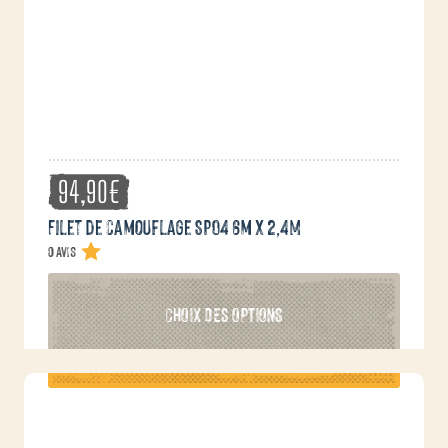
94,90
€
Filet de camouflage SP04 6m x 2,4M
0 avis
Ce
CHOIX DES OPTIONS
produit
a
plusieurs
variations.
Les
options