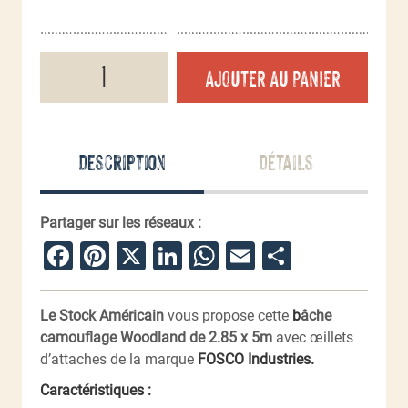
quantité
AJOUTER AU PANIER
de
Bache
camouflage
Woodland
2.85
Description
Détails
x
5m
Partager sur les réseaux :
Facebook
Pinterest
X
LinkedIn
WhatsApp
Email
Partager
Le Stock Américain
vous propose cette
b
âche
camouflage Woodland de 2.85 x 5m
avec œillets
d’attaches de la marque
FOSCO Industries.
Caractéristiques :