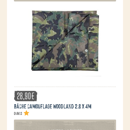
variations.
Les
options
peuvent
être
choisies
sur
la
page
du
produit
28,90
€
Bâche camouflage Woodland 2.8 x 4m
0 avis