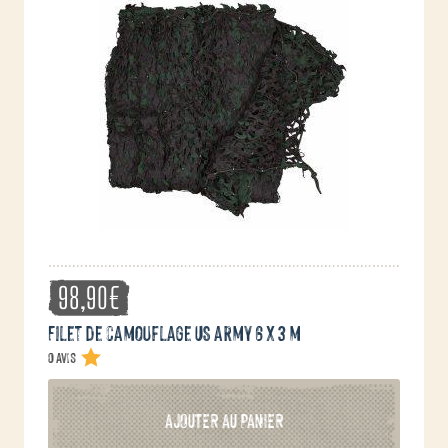
options
peuvent
être
choisies
sur
la
page
du
produit
98,90
€
Filet de camouflage US army 6 x 3 m
0 avis
AJOUTER AU PANIER