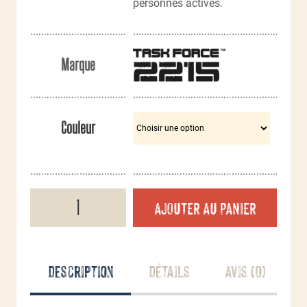
75,90€.
personnes actives.
Marque
Couleur
quantité
AJOUTER AU PANIER
de
Bâche
polyester
avec
sangle
Description
Détails
Avis (0)
3
x
3
m