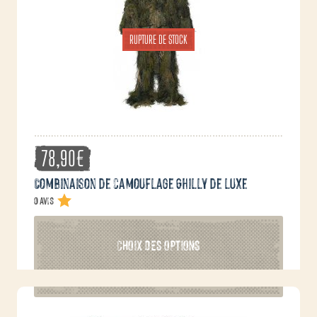
RUPTURE DE STOCK
78,90
€
Combinaison de camouflage Ghilly de luxe
0 avis
Ce
CHOIX DES OPTIONS
produit
a
plusieurs
variations.
Les