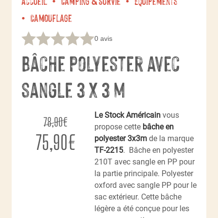
Accueil
Camping & Survie
Équipements
Camouflage
0 avis
Bâche polyester avec
sangle 3 x 3 m
Le
Le Stock Américain
vous
78,90
€
propose cette
bâche en
prix
Le
75,90
€
polyester 3x3m
de la marque
TF-2215
. Bâche en polyester
initial
prix
210T avec sangle en PP pour
était :
actuel
la partie principale. Polyester
oxford avec sangle PP pour le
78,90€.
est :
sac extérieur. Cette bâche
légère a été conçue pour les