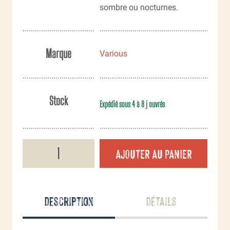
sombre ou nocturnes.
Marque
Various
Stock
Expédié sous 4 à 8 j ouvrés
quantité
AJOUTER AU PANIER
de
Bâtons
lumineux
petite
taille
Description
Détails
(x10)