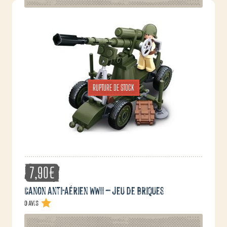
RUPTURE DE STOCK
7,90
€
Canon anti-aérien WWII – jeu de briques
0 avis