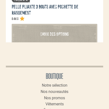
Pelle pliante 3 bouts avec pochette de
rangement
0 avis
Ce
CHOIX DES OPTIONS
produit
a
plusieurs
variations.
Les
options
peuvent
BOUTIQUE
être
choisies
Notre sélection
sur
Nos nouveautés
la
page
Nos promos
du
Vêtements