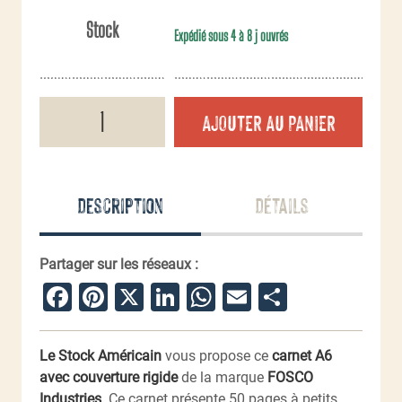
Stock
Expédié sous 4 à 8 j ouvrés
quantité
AJOUTER AU PANIER
de
Carnet
A6
camouflage
Description
Détails
Partager sur les réseaux :
Facebook
Pinterest
X
LinkedIn
WhatsApp
Email
Partager
Le Stock Américain
vous propose ce
carnet A6
avec couverture rigide
de la marque
FOSCO
Industries
. Ce carnet présente 50 pages à petits