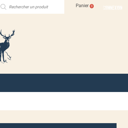
echerche
Panier
CONNEXION
0
e
roduits