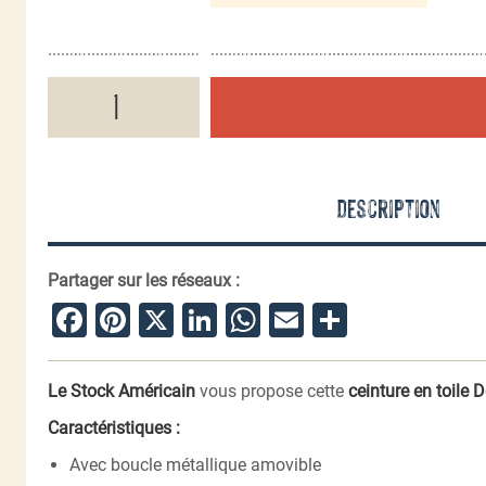
quantité
de
Ceinture
toile
35mm
De
Description
Oppresso
Liber
Partager sur les réseaux :
Facebook
Pinterest
X
LinkedIn
WhatsApp
Email
Partager
Le Stock Américain
vous propose cette
ceinture en toile
D
Caractéristiques :
Avec boucle métallique amovible