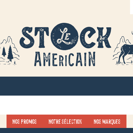
R
d
p
Nos promos
Notre sélection
Nos marques