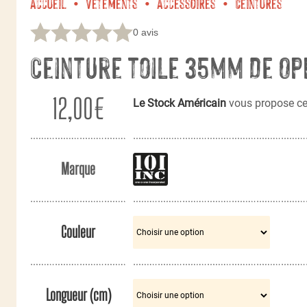
Accueil
Vêtements
Accessoires
Ceintures
0 avis
Ceinture toile 35mm De Op
12,00
€
Le Stock Américain
vous propose ce
Marque
Couleur
Longueur (cm)