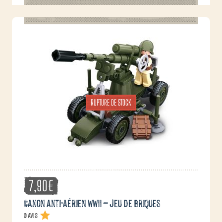
RUPTURE DE STOCK
7,90
€
Canon anti-aérien WWII – jeu de briques
0 avis