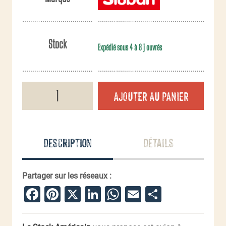
Stock
Expédié sous 4 à 8 j ouvrés
quantité
AJOUTER AU PANIER
de
Chasseur
Falcon
WWII
-
Description
Détails
jeu
de
briques
Partager sur les réseaux :
Facebook
Pinterest
X
LinkedIn
WhatsApp
Email
Partager