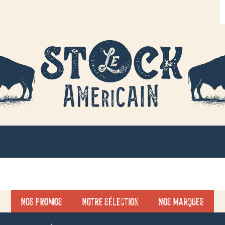
R
d
p
Nos promos
Notre sélection
Nos marques