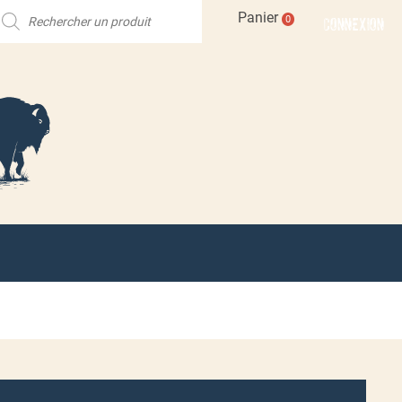
echerche
Panier
CONNEXION
0
e
roduits