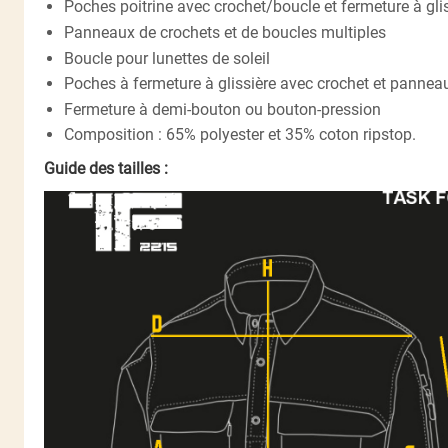
Poches poitrine avec crochet/boucle et fermeture à gli
Panneaux de crochets et de boucles multiples
Boucle pour lunettes de soleil
Poches à fermeture à glissière avec crochet et pannea
Fermeture à demi-bouton ou bouton-pression
Composition : 65% polyester et 35% coton ripstop.
Guide des tailles :