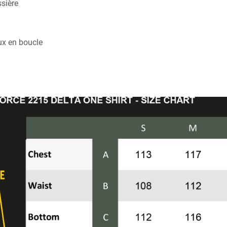
ssière
ux en boucle