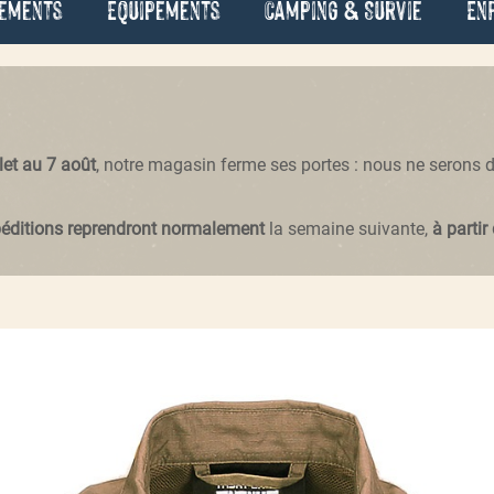
ements
Équipements
Camping & Survie
En
llet au 7 août
, notre magasin ferme ses portes : nous ne serons
péditions reprendront normalement
la semaine suivante,
à partir