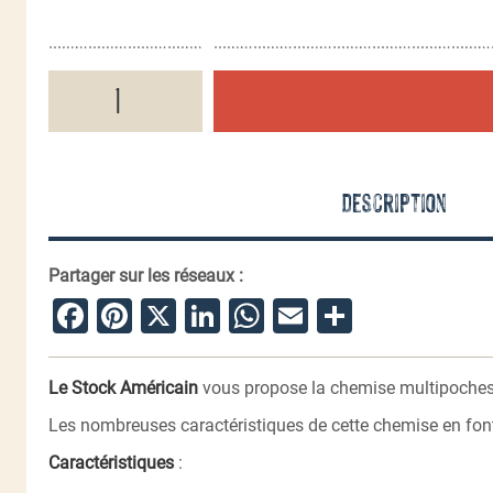
quantité
de
Chemise
multipoches
Delta
One
Description
Partager sur les réseaux :
Facebook
Pinterest
X
LinkedIn
WhatsApp
Email
Partager
Le Stock Américain
vous propose la chemise multipoche
Les nombreuses caractéristiques de cette chemise en font 
Caractéristiques
: