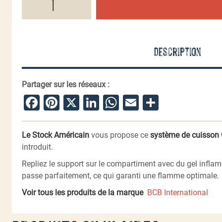
de
Cuiseur
Crusader
Description
Partager sur les réseaux :
Facebook
Pinterest
X
LinkedIn
WhatsApp
Email
Partager
Le Stock Américain
vous propose ce
système de cuisson 
introduit.
Repliez le support sur le compartiment avec du gel inflam
passe parfaitement, ce qui garanti une flamme optimale.
Voir tous les produits de la marque
BCB International