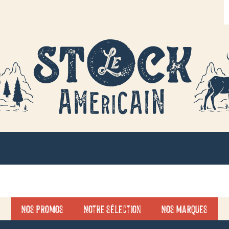
R
d
p
Nos promos
Notre sélection
Nos marques