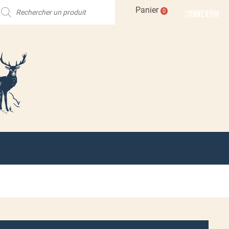
echerche
Panier
CONNEXION
0
e
roduits