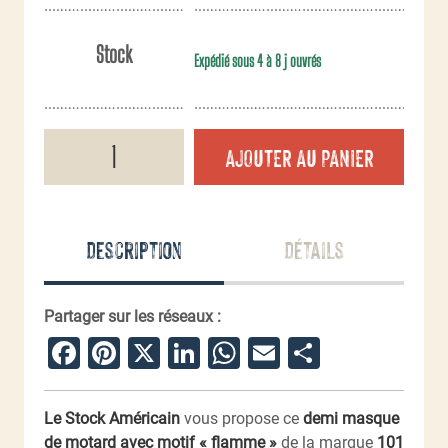
Stock
Expédié sous 4 à 8 j ouvrés
quantité
AJOUTER AU PANIER
de
Demi
masque
motard
"flamme"
Description
Détails
Partager sur les réseaux :
Facebook
Pinterest
X
LinkedIn
WhatsApp
Email
Partager
Le Stock Américain
vous propose ce
demi masque
de motard avec motif « flamme »
de la marque
101