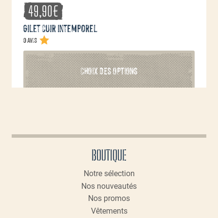
49,90
€
Gilet cuir intemporel
0 avis
Ce
CHOIX DES OPTIONS
produit
a
plusieurs
variations.
Les
options
peuvent
BOUTIQUE
être
choisies
Notre sélection
sur
Nos nouveautés
la
page
Nos promos
du
Vêtements