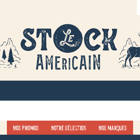
R
d
p
Nos promos
Notre sélection
Nos marques