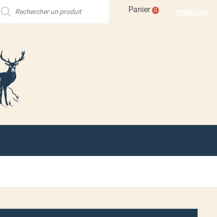
echerche
Panier
CONNEXION
0
e
roduits