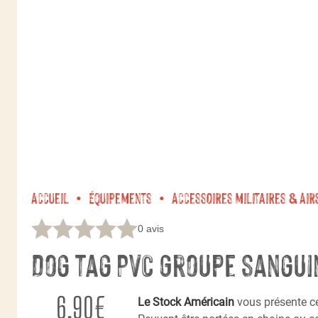
Accueil
Équipements
Accessoires militaires & Air
0 avis
Dog tag PVC Groupe sangui
6,90
€
Le Stock Américain
vous présente c