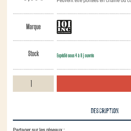
Peuvent être portées en chaine ou 
Marque
Stock
Expédié sous 4 à 8 j ouvrés
quantité
de
Dog
tag
PVC
Groupe
Description
sanguin
«
AB+
»
Partager sur les réseaux :