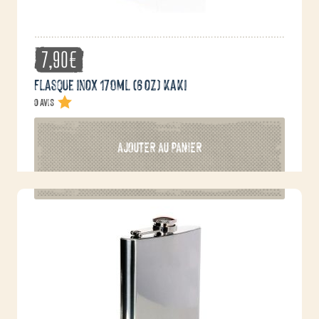
7,90
€
Flasque inox 170ml (6 oz) kaki
0 avis
AJOUTER AU PANIER