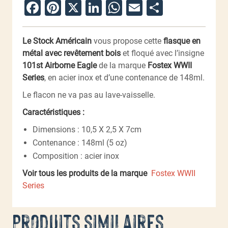
Facebook
Pinterest
X
LinkedIn
WhatsApp
Email
Partager
Le Stock Américain
vous propose cette
flasque en
métal avec revêtement bois
et floqué avec l’insigne
101st Airborne Eagle
de la marque
Fostex WWII
Series
, en acier inox et d’une contenance de 148ml.
Le flacon ne va pas au lave-vaisselle.
Caractéristiques :
Dimensions : 10,5 X 2,5 X 7cm
Contenance : 148ml (5 oz)
Composition : acier inox
Voir tous les produits de la marque
Fostex WWII
Series
Produits similaires