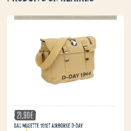
21,90
€
Sac musette 101st Airborne D-Day