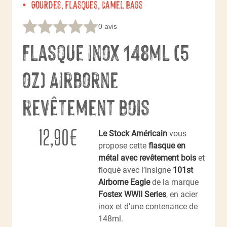
Gourdes, flasques, Camel bags
0 avis
Flasque inox 148ml (5
oz) Airborne
revêtement bois
12,90
€
Le Stock Américain
vous
propose cette
flasque en
métal avec revêtement bois
et
floqué avec l’insigne
101st
Airborne Eagle
de la marque
Fostex WWII Series
, en acier
inox et d’une contenance de
148ml.