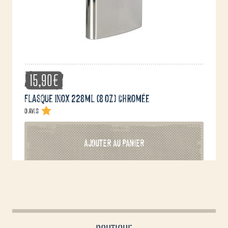
15,90
€
Flasque inox 228ml (8 oz) Chromée
0 avis
AJOUTER AU PANIER