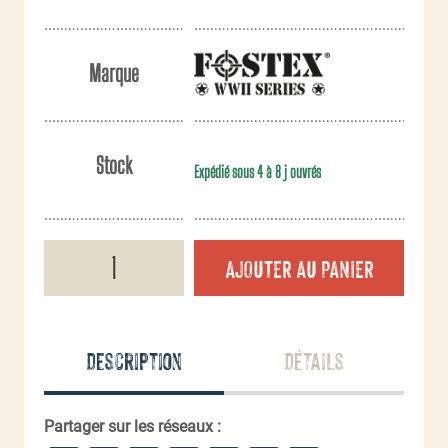
Marque
Stock
Expédié sous 4 à 8 j ouvrés
quantité
AJOUTER AU PANIER
de
Flasque
inox
148ml
(5
Description
Détails
oz)
Airborne
revêtement
bois
Partager sur les réseaux :