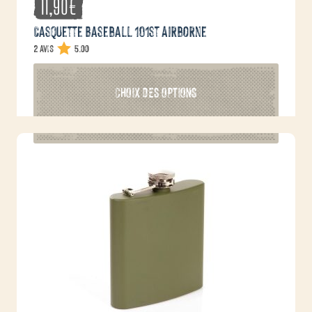
11,90
€
Casquette Baseball 101st Airborne
2 avis
5.00
Ce
CHOIX DES OPTIONS
produit
a
plusieurs
variations.
Les
options
peuvent
être
choisies
sur
la
page
du
produit