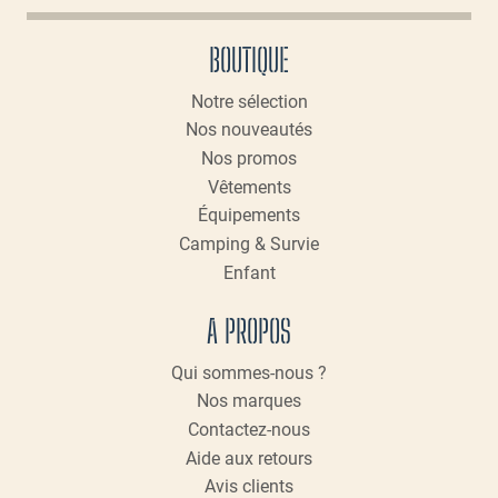
peuvent
BOUTIQUE
être
choisies
Notre sélection
sur
Nos nouveautés
la
page
Nos promos
du
Vêtements
produit
Équipements
Camping & Survie
Enfant
A PROPOS
Qui sommes-nous ?
Nos marques
Contactez-nous
Aide aux retours
Avis clients