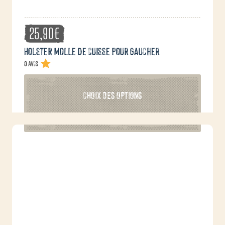
25,90
€
Holster molle de cuisse pour gaucher
0 avis
Ce
CHOIX DES OPTIONS
produit
a
plusieurs
variations.
Les
options
peuvent
être
choisies
sur
la