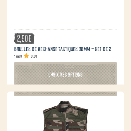
page
du
produit
2,90
€
Boucles de rechange tactiques 38mm – set de 2
1 avis
3.00
Ce
CHOIX DES OPTIONS
produit
a
plusieurs
variations.
Les
options
peuvent
être
choisies