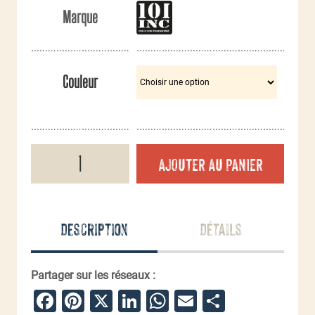
Marque
Couleur
quantité
AJOUTER AU PANIER
de
Holster
de
jambe
Cordura
Description
Détails
Partager sur les réseaux :
Facebook
Pinterest
X
LinkedIn
WhatsApp
Email
Partager