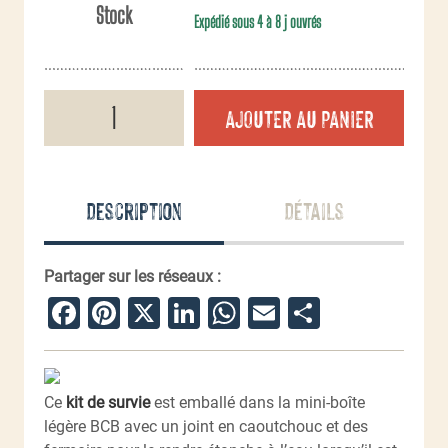
Stock
Expédié sous 4 à 8 j ouvrés
quantité
AJOUTER AU PANIER
de
Kit
de
survie
BCB
Description
Détails
CK004A
Partager sur les réseaux :
Facebook
Pinterest
X
LinkedIn
WhatsApp
Email
Partager
Ce
kit de survie
est emballé dans la mini-boîte
légère BCB avec un joint en caoutchouc et des