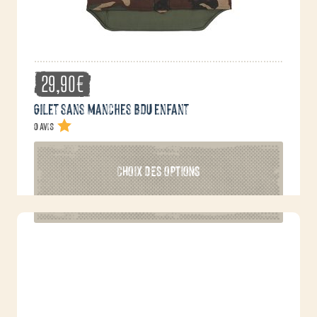
du
produit
29,90
€
Gilet sans manches BDU enfant
0 avis
Ce
CHOIX DES OPTIONS
produit
a
plusieurs
variations.
Les
options
peuvent
être
choisies