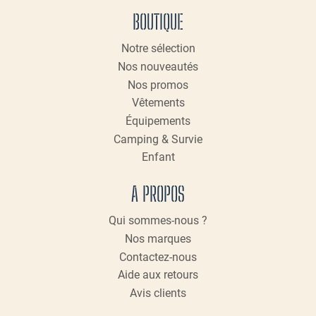
BOUTIQUE
être
choisies
Notre sélection
sur
Nos nouveautés
la
page
Nos promos
du
Vêtements
produit
Équipements
Camping & Survie
Enfant
A PROPOS
Qui sommes-nous ?
Nos marques
Contactez-nous
Aide aux retours
Avis clients