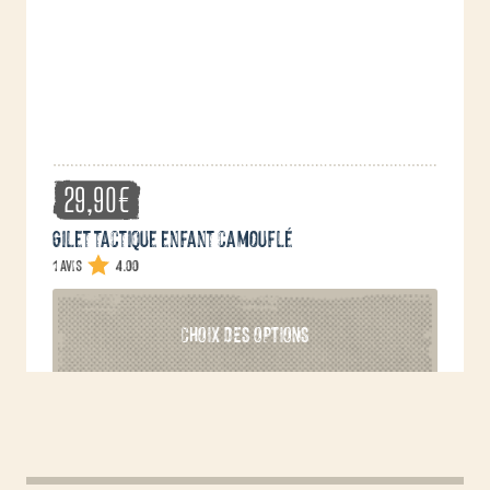
sur
la
page
du
produit
29,90
€
Gilet tactique enfant camouflé
1 avis
4.00
Ce
CHOIX DES OPTIONS
produit
a
plusieurs
variations.
Les
options
peuvent