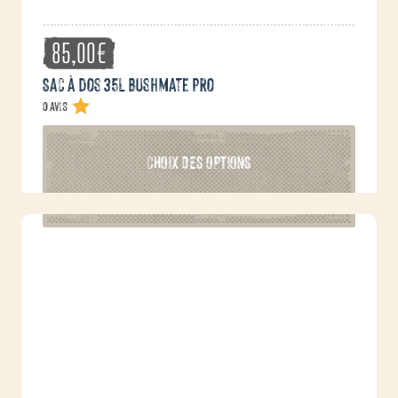
85,00
€
Sac à dos 35L Bushmate Pro
0 avis
Ce
CHOIX DES OPTIONS
produit
a
plusieurs
variations.
Les
options
peuvent
être
choisies
sur
la
page