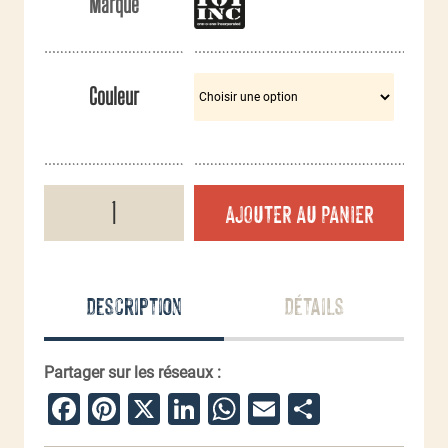
Marque
Couleur
quantité
AJOUTER AU PANIER
de
Sac
à
dos
35L
Description
Détails
assaut
Mountain
Partager sur les réseaux :
Facebook
Pinterest
X
LinkedIn
WhatsApp
Email
Partager