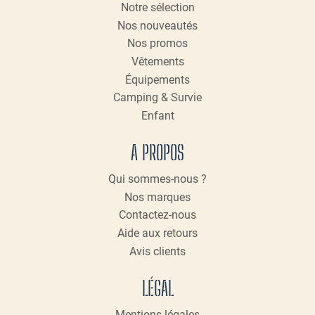
Notre sélection
sur
Nos nouveautés
la
page
Nos promos
du
Vêtements
produit
Équipements
Camping & Survie
Enfant
A PROPOS
Qui sommes-nous ?
Nos marques
Contactez-nous
Aide aux retours
Avis clients
LÉGAL
Mentions légales