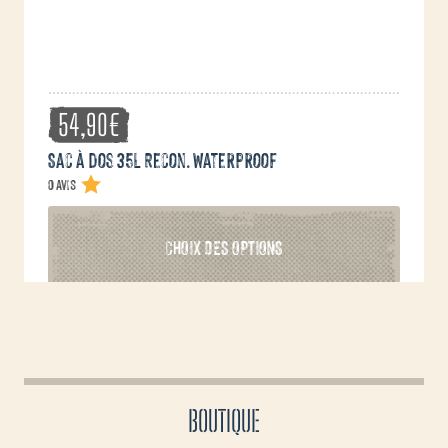
du
produit
54,90
€
Sac à dos 35L Recon. waterproof
0 avis
Ce
CHOIX DES OPTIONS
produit
a
plusieurs
variations.
Les
options
peuvent
BOUTIQUE
être
choisies