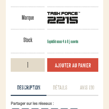
Marque
Stock
Expédié sous 4 à 8 j ouvrés
quantité
AJOUTER AU PANIER
de
Sac
à
munitions
TF-
Description
Détails
Avis (0)
2215
Partager sur les réseaux :