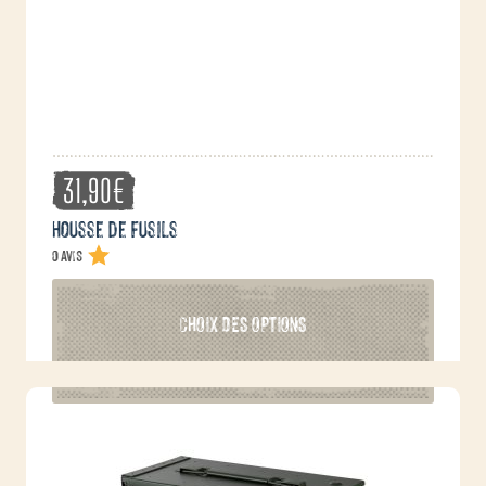
31,90
€
Housse de fusils
0 avis
Ce
CHOIX DES OPTIONS
produit
a
plusieurs
variations.
Les
options
peuvent