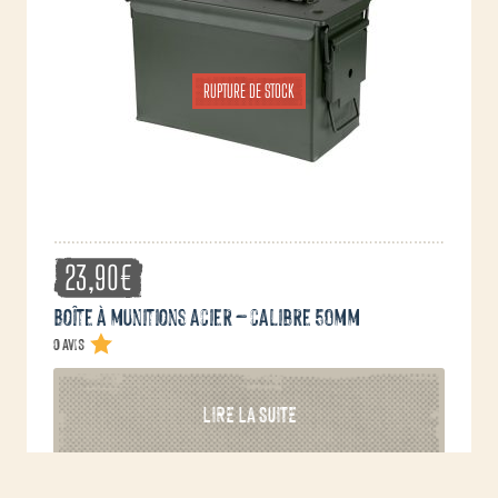
être
choisies
sur
RUPTURE DE STOCK
la
page
du
produit
23,90
€
Boîte à munitions acier – calibre 50mm
0 avis
LIRE LA SUITE