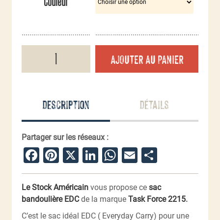
Couleur
quantité
AJOUTER AU PANIER
de
Sac
bandoulière
EDC
Description
Détails
Partager sur les réseaux :
Facebook
Pinterest
X
LinkedIn
WhatsApp
Email
Partager
Le Stock Américain
vous propose ce
sac
bandoulière EDC
de la marque
Task Force 2215
.
C’est le sac idéal EDC ( Everyday Carry) pour une