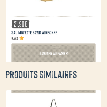
produit
21,90
€
Sac musette 82nd Airborne
0 avis
AJOUTER AU PANIER
Produits similaires