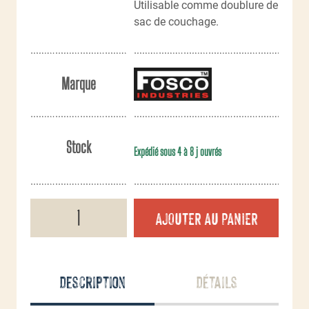
Utilisable comme doublure de
sac de couchage.
Marque
Stock
Expédié sous 4 à 8 j ouvrés
quantité
AJOUTER AU PANIER
de
Sac
de
couchage
léger
Description
Détails
polaire
Bushcraft
series