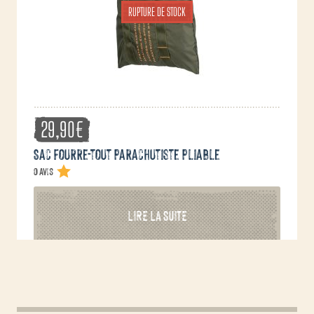
RUPTURE DE STOCK
la
page
du
produit
29,90
€
Sac fourre-tout parachutiste pliable
0 avis
LIRE LA SUITE