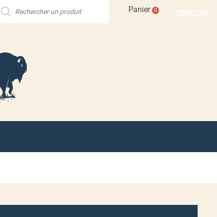
echerche
Panier
CONNEXION
0
e
roduits