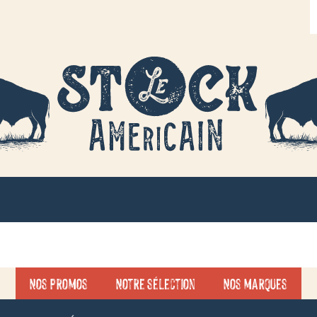
R
d
p
Nos promos
Notre sélection
Nos marques