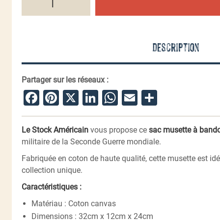
de
Sac
musette
Willys
Jeep
Description
USA
Partager sur les réseaux :
Facebook
Pinterest
X
LinkedIn
WhatsApp
Email
Partager
Le Stock Américain
vous propose ce
sac musette à bando
militaire de la Seconde Guerre mondiale.
Fabriquée en coton de haute qualité, cette musette est idé
collection unique.
Caractéristiques :
Matériau : Coton canvas
Dimensions : 32cm x 12cm x 24cm