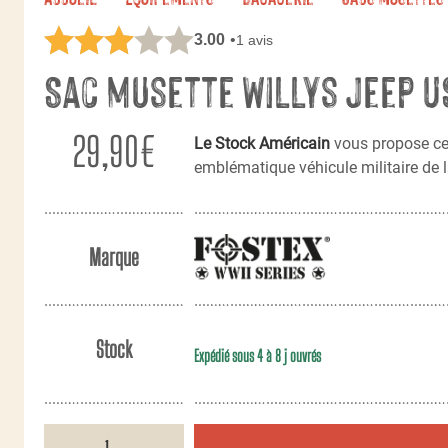
3.00
1 avis
Sac musette Willys Jeep U
29,90
€
Le Stock Américain
vous propose c
emblématique véhicule militaire de
Marque
Stock
Expédié sous 4 à 8 j ouvrés
quantité