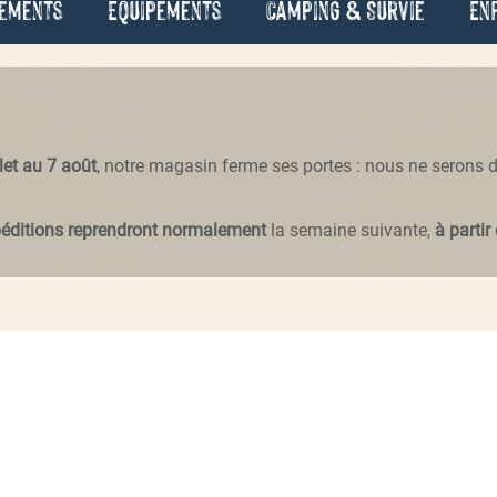
ements
Équipements
Camping & Survie
En
llet au 7 août
, notre magasin ferme ses portes : nous ne serons
péditions reprendront normalement
la semaine suivante,
à partir