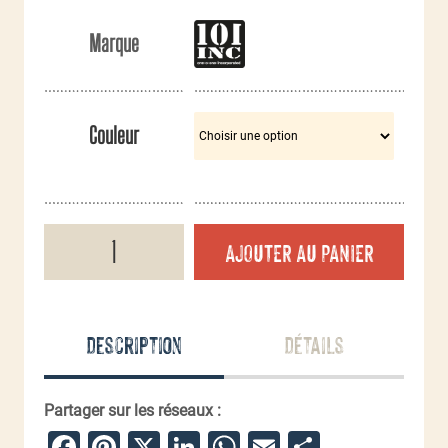
Marque
Couleur
quantité
AJOUTER AU PANIER
de
Sac
parachutiste
armée
française
Description
Détails
40L
Partager sur les réseaux :
Facebook
Pinterest
X
LinkedIn
WhatsApp
Email
Partager