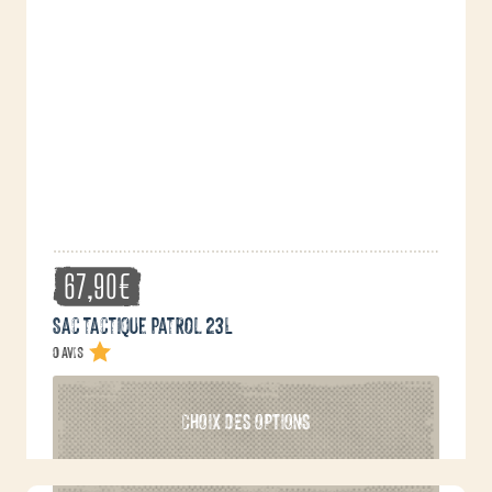
peuvent
être
choisies
sur
la
page
du
produit
67,90
€
Sac tactique Patrol 23L
0 avis
Ce
CHOIX DES OPTIONS
produit
a
plusieurs