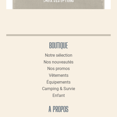
a
plusieurs
variations.
Les
options
peuvent
BOUTIQUE
être
choisies
Notre sélection
sur
Nos nouveautés
la
page
Nos promos
du
Vêtements
produit
Équipements
Camping & Survie
Enfant
A PROPOS