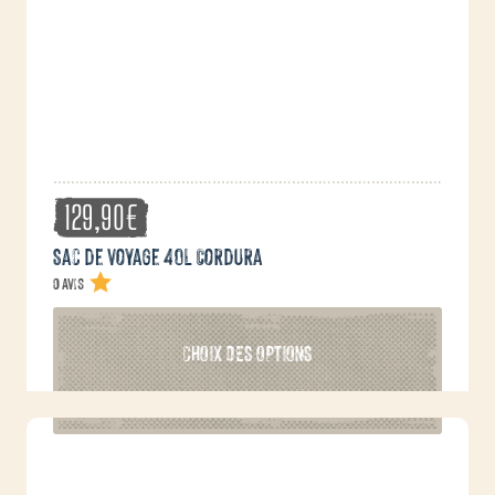
sur
la
page
du
produit
129,90
€
Sac de voyage 40L Cordura
0 avis
Ce
CHOIX DES OPTIONS
produit
a
plusieurs
variations.
Les
options