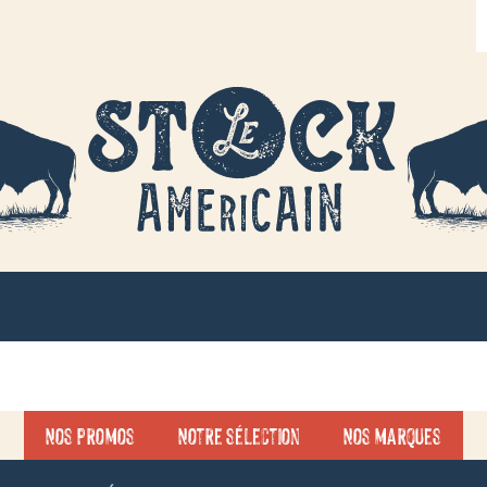
R
d
p
Nos promos
Notre sélection
Nos marques