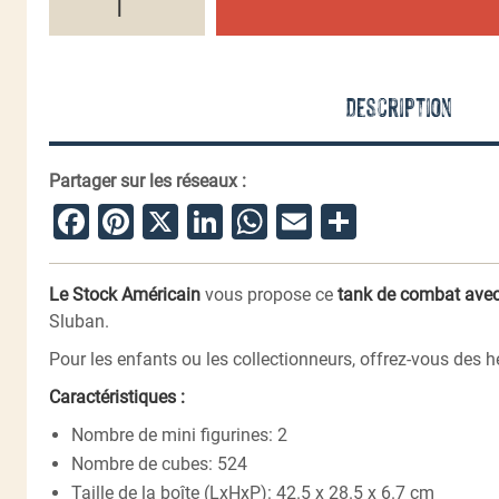
de
Tank
Camouflage
WWII
-
Description
jeu
de
briques
Partager sur les réseaux :
Facebook
Pinterest
X
LinkedIn
WhatsApp
Email
Partager
Le Stock Américain
vous propose ce
tank de combat ave
Sluban.
Pour les enfants ou les collectionneurs, offrez-vous des h
Caractéristiques :
Nombre de mini figurines: 2
Nombre de cubes: 524
Taille de la boîte (LxHxP): 42.5 x 28.5 x 6.7 cm