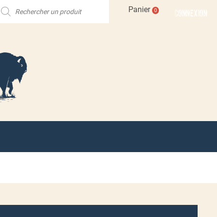
echerche
Panier
CONNEXION
0
e
roduits