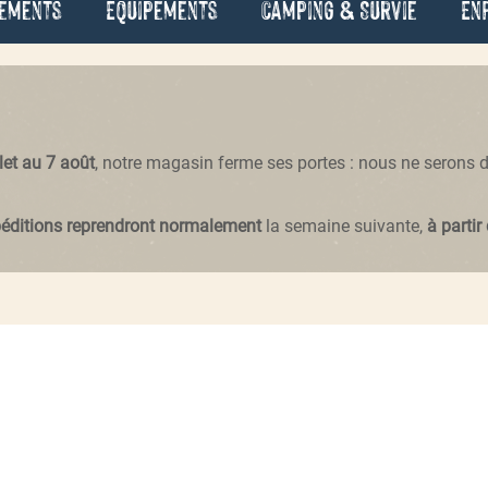
ements
Équipements
Camping & Survie
En
llet au 7 août
, notre magasin ferme ses portes : nous ne serons
péditions reprendront normalement
la semaine suivante,
à partir