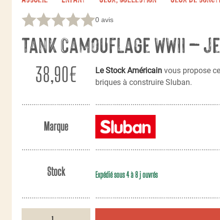
0 avis
Tank Camouflage WWII – je
38,90
€
Le Stock Américain
vous propose c
briques à construire Sluban.
Marque
Stock
Expédié sous 4 à 8 j ouvrés
quantité