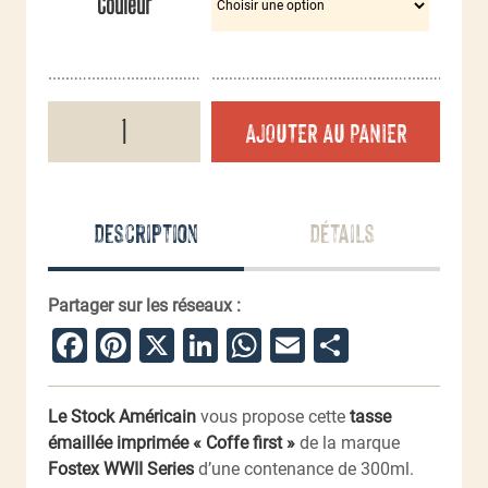
Couleur
quantité
AJOUTER AU PANIER
de
Tasse
émaillée
Coffee
First
Description
Détails
Partager sur les réseaux :
Facebook
Pinterest
X
LinkedIn
WhatsApp
Email
Partager
Le Stock Américain
vous propose cette
tasse
émaillée imprimée « Coffe first »
de la marque
Fostex WWII Series
d’une contenance de 300ml.