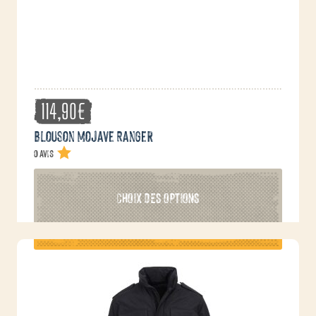
la
page
du
produit
114,90
€
Blouson Mojave Ranger
0 avis
Ce
CHOIX DES OPTIONS
produit
a
plusieurs
variations.
Les
options
peuvent
être