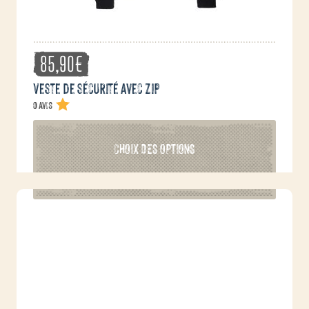
85,90
€
Veste de sécurité avec zip
0 avis
Ce
CHOIX DES OPTIONS
produit
a
plusieurs
variations.
Les
options
peuvent
être
choisies
sur