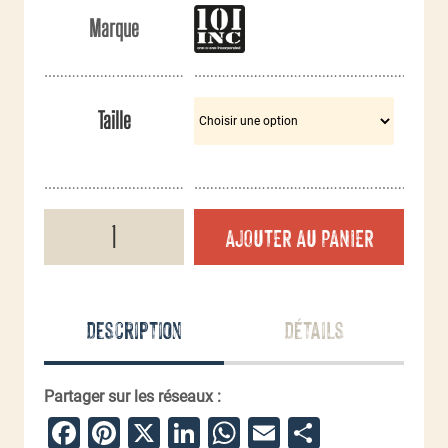
Marque
Taille
quantité
AJOUTER AU PANIER
de
Veste
tactique
Softshell
Outdoor
Description
Détails
Partager sur les réseaux :
Facebook
Pinterest
X
LinkedIn
WhatsApp
Email
Partager