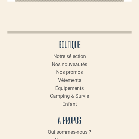
plusieurs
variations.
Les
options
peuvent
BOUTIQUE
être
choisies
Notre sélection
sur
Nos nouveautés
la
page
Nos promos
du
Vêtements
produit
Équipements
Camping & Survie
Enfant
A PROPOS
Qui sommes-nous ?