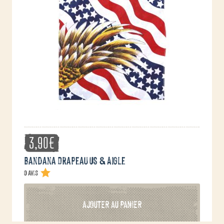
3,90
€
Bandana Drapeau US & Aigle
0 avis
AJOUTER AU PANIER