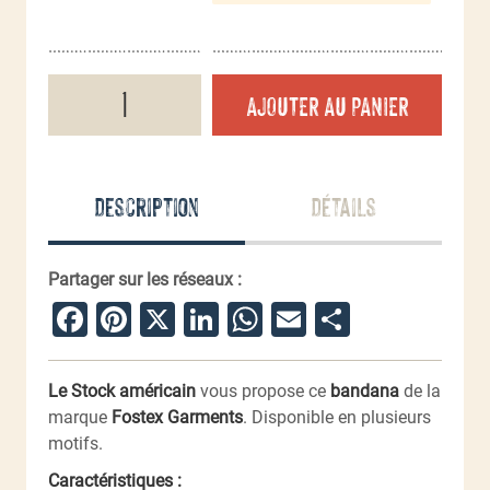
quantité
AJOUTER AU PANIER
de
Bandana
Description
Détails
Partager sur les réseaux :
Facebook
Pinterest
X
LinkedIn
WhatsApp
Email
Partager
Le Stock américain
vous propose ce
bandana
de la
marque
Fostex Garments
. Disponible en plusieurs
motifs.
Caractéristiques :