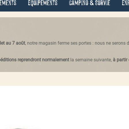
ements
Équipements
Camping & Survie
En
llet au 7 août
, notre magasin ferme ses portes : nous ne serons
péditions reprendront normalement
la semaine suivante,
à partir