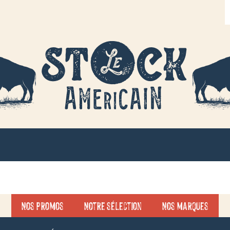
R
d
p
Nos promos
Notre sélection
Nos marques