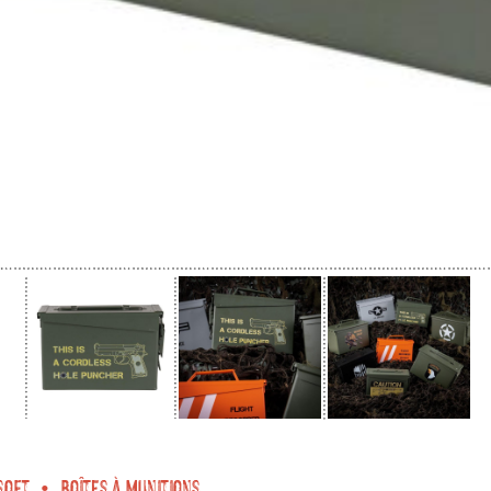
soft
Boîtes à munitions