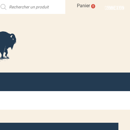
echerche
Panier
CONNEXION
0
e
roduits