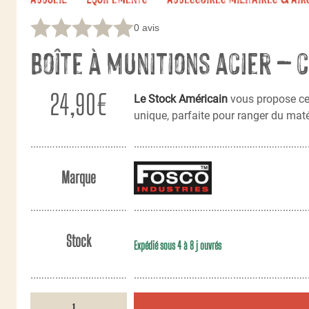
0 avis
Boîte à munitions acier – 
24,90
€
Le Stock Américain
vous propose ce
unique, parfaite pour ranger du maté
Marque
Stock
Expédié sous 4 à 8 j ouvrés
quantité