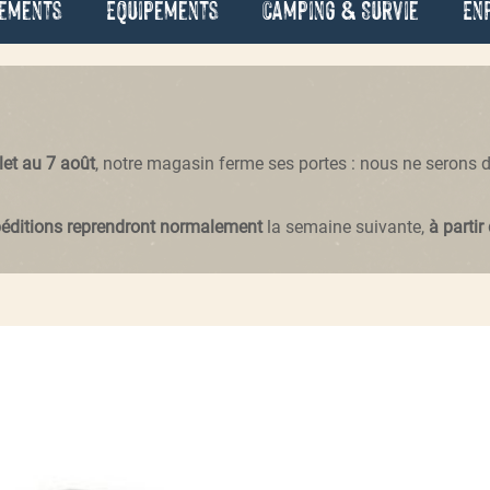
ements
Équipements
Camping & Survie
En
llet au 7 août
, notre magasin ferme ses portes : nous ne serons
péditions reprendront normalement
la semaine suivante,
à partir