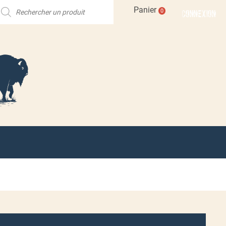
echerche
Panier
CONNEXION
0
e
roduits