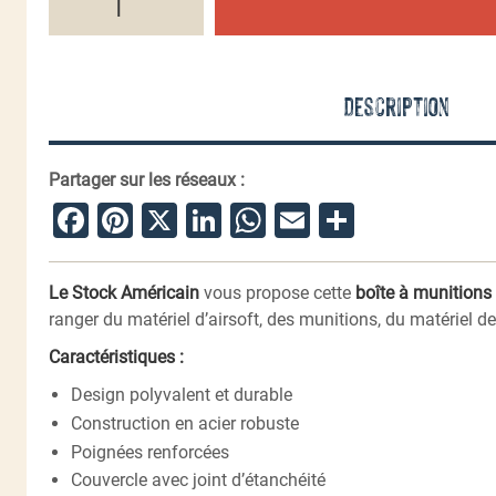
de
Boîte
à
munitions
acier
Description
-
calibre
30mm
-
Partager sur les réseaux :
Caution
Risk
Facebook
Pinterest
X
LinkedIn
WhatsApp
Email
Partager
Le Stock Américain
vous propose cette
boîte à munitions 
ranger du matériel d’airsoft, des munitions, du matériel d
Caractéristiques :
Design polyvalent et durable
Construction en acier robuste
Poignées renforcées
Couvercle avec joint d’étanchéité