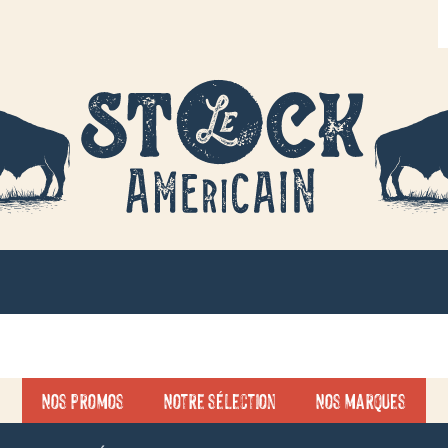
R
d
p
Nos promos
Notre sélection
Nos marques