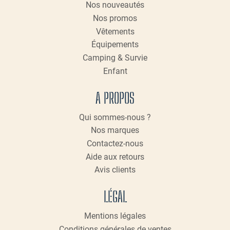
Nos nouveautés
la
page
Nos promos
du
Vêtements
produit
Équipements
Camping & Survie
Enfant
A PROPOS
Qui sommes-nous ?
Nos marques
Contactez-nous
Aide aux retours
Avis clients
LÉGAL
Mentions légales
Conditions générales de ventes