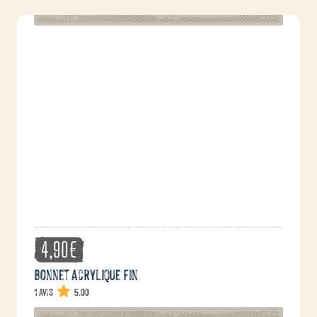
4,90
€
Bonnet acrylique fin
1 avis
5.00