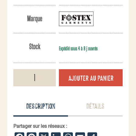
Marque
Stock
Expédié sous 4 à 8 j ouvrés
quantité
AJOUTER AU PANIER
de
Bonnet
1st
Cavalry
Division
Description
Détails
Partager sur les réseaux :