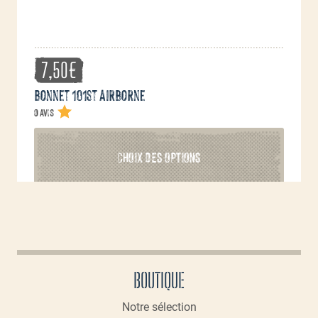
produit
7,50
€
Bonnet 101st Airborne
0 avis
Ce
CHOIX DES OPTIONS
produit
a
plusieurs
variations.
Les
options
peuvent
BOUTIQUE
être
choisies
Notre sélection
sur