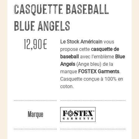
Casquette Baseball
Blue Angels
12,90
€
Le Stock Américain
vous
propose cette
c
asquette de
baseball
avec l’emblème
Blue
Angels
(Ange bleu) de la
marque
FOSTEX Garments
.
Casquette conçue à 100% en
coton.
Marque