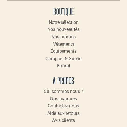
peuvent
BOUTIQUE
être
choisies
Notre sélection
sur
Nos nouveautés
la
page
Nos promos
du
Vêtements
produit
Équipements
Camping & Survie
Enfant
A PROPOS
Qui sommes-nous ?
Nos marques
Contactez-nous
Aide aux retours
Avis clients