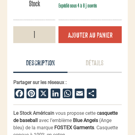
Stock
Expédié sous 4 à 8 j ouvrés
quantité
AJOUTER AU PANIER
de
Casquette
Baseball
Blue
Angels
Description
Détails
Partager sur les réseaux :
Facebook
Pinterest
X
LinkedIn
WhatsApp
Email
Partager
Le Stock Américain
vous propose cette
c
asquette
de baseball
avec l’emblème
Blue Angels
(Ange
bleu) de la marque
FOSTEX Garments
. Casquette
conçue à 100% en coton.