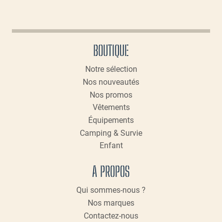
Les
options
peuvent
BOUTIQUE
être
choisies
Notre sélection
sur
Nos nouveautés
la
page
Nos promos
du
Vêtements
produit
Équipements
Camping & Survie
Enfant
A PROPOS
Qui sommes-nous ?
Nos marques
Contactez-nous