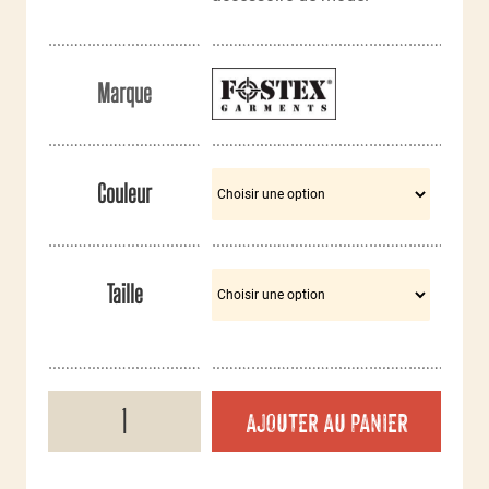
Marque
Couleur
Taille
quantité
AJOUTER AU PANIER
de
Casquette
militaire
coton