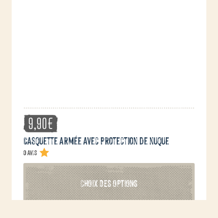
peuvent
être
choisies
sur
la
page
du
produit
9,90
€
Casquette armée avec protection de nuque
0 avis
Ce
CHOIX DES OPTIONS
produit
a
plusieurs
variations.