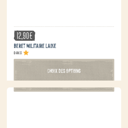
12,90
€
Beret militaire laine
0 avis
Ce
CHOIX DES OPTIONS
produit
a
plusieurs
variations.
Les
options
peuvent
être
choisies