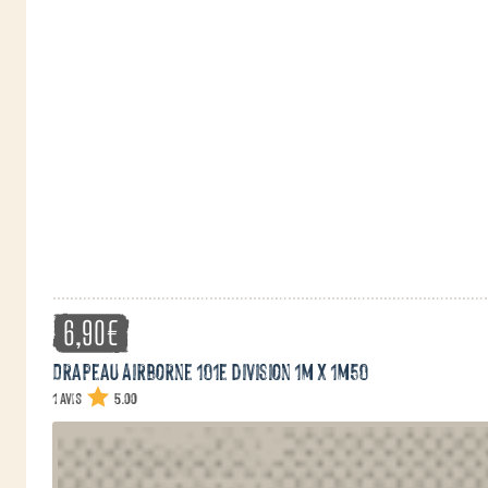
6,90
€
Drapeau Airborne 101e division 1m x 1m50
1 avis
5.00