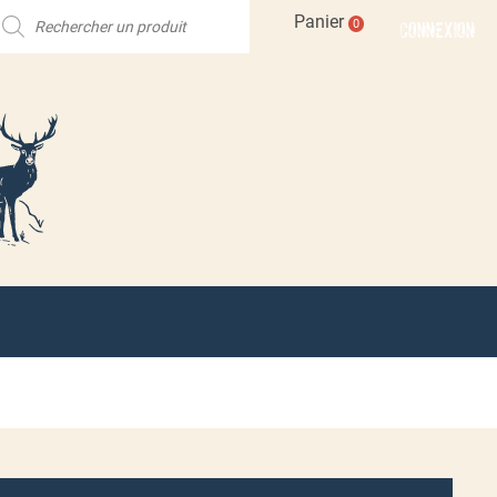
echerche
Panier
CONNEXION
0
e
roduits