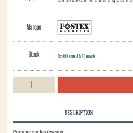
bande latérale en ourlet disposant 
Marque
Stock
Expédié sous 4 à 8 j ouvrés
quantité
de
Drapeau
101st
Airborne
USA
Description
Partager sur les réseaux :