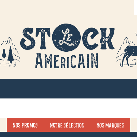
R
d
p
Nos promos
Notre sélection
Nos marques