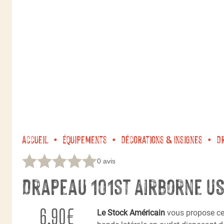
Accueil
Équipements
Décorations & Insignes
D
0 avis
Drapeau 101st Airborne U
6,90
€
Le Stock Américain
vous propose c