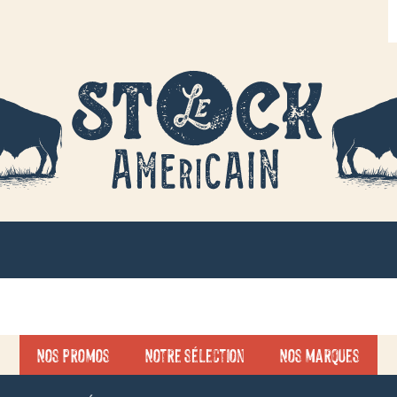
R
d
p
Nos promos
Notre sélection
Nos marques