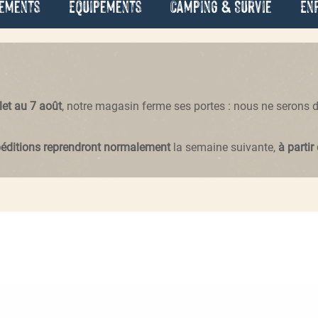
ements
Équipements
Camping & Survie
En
llet au 7 août
, notre magasin ferme ses portes : nous ne serons
péditions reprendront normalement
la semaine suivante,
à partir