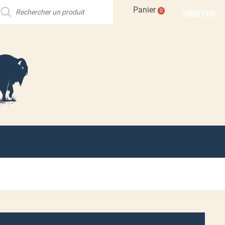
echerche
Panier
CONNEXION
0
e
roduits