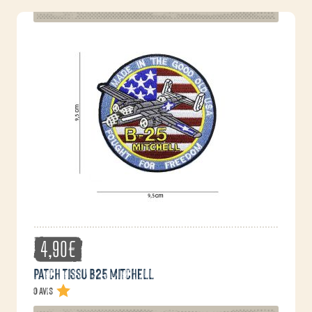
4,90
€
Patch tissu B25 Mitchell
0 avis