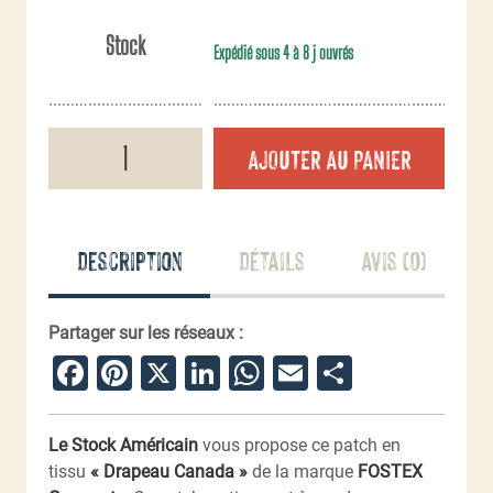
Stock
Expédié sous 4 à 8 j ouvrés
quantité
AJOUTER AU PANIER
de
Patch
tissu
Drapeau
Canada
Description
Détails
Avis (0)
Partager sur les réseaux :
Facebook
Pinterest
X
LinkedIn
WhatsApp
Email
Partager
Le Stock Américain
vous propose ce patch en
tissu
« Drapeau Canada »
de la marque
FOSTEX