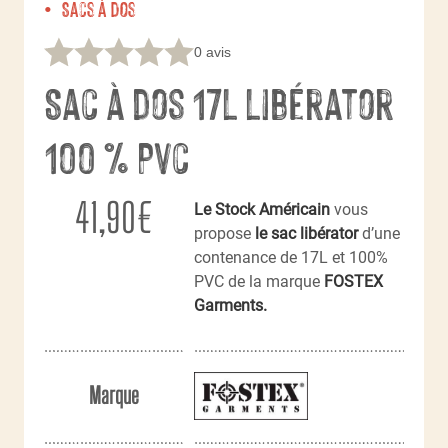
Sacs à dos
0 avis
Sac à dos 17L Libérator
100 % Pvc
41,90
€
Le Stock Américain
vous
propose
le sac libérator
d’une
contenance de 17L et 100%
PVC de la marque
FOSTEX
Garments.
Marque