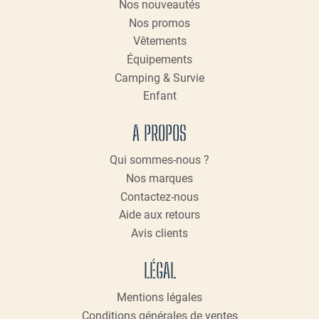
Nos nouveautés
la
page
Nos promos
du
Vêtements
produit
Équipements
Camping & Survie
Enfant
A PROPOS
Qui sommes-nous ?
Nos marques
Contactez-nous
Aide aux retours
Avis clients
LÉGAL
Mentions légales
Conditions générales de ventes