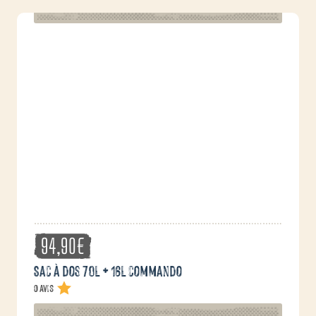
94,90
€
Sac à dos 70L + 16L commando
0 avis
Ce