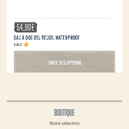
produit
54,90
€
Sac à dos 35L Recon. waterproof
0 avis
Ce
CHOIX DES OPTIONS
produit
a
plusieurs
variations.
Les
options
peuvent
BOUTIQUE
être
choisies
Notre sélection
sur