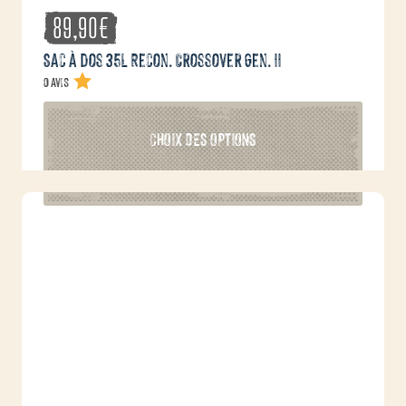
89,90
€
Sac à dos 35L Recon. Crossover Gen. II
0 avis
Ce
CHOIX DES OPTIONS
produit
a
plusieurs
variations.
Les
options
peuvent
être
choisies
sur
la
page
du