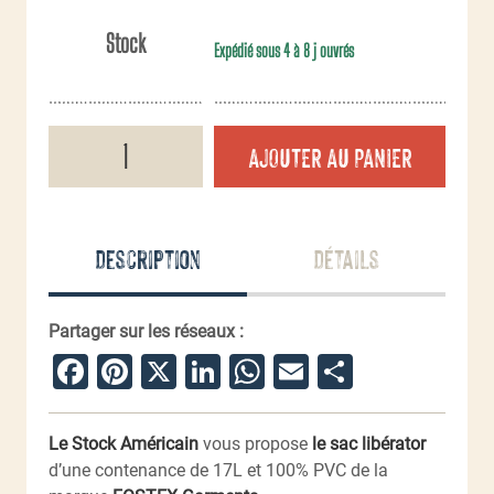
Stock
Expédié sous 4 à 8 j ouvrés
quantité
AJOUTER AU PANIER
de
Sac
à
dos
17L
Description
Détails
Libérator
100
%
Pvc
Partager sur les réseaux :
Facebook
Pinterest
X
LinkedIn
WhatsApp
Email
Partager
Le Stock Américain
vous propose
le sac libérator
d’une contenance de 17L et 100% PVC de la