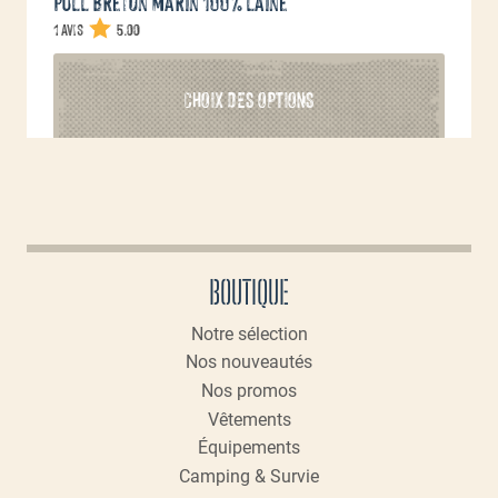
Pull Breton marin 100% laine
1 avis
5.00
Ce
CHOIX DES OPTIONS
produit
a
plusieurs
variations.
Les
options
peuvent
BOUTIQUE
être
choisies
Notre sélection
sur
Nos nouveautés
la
page
Nos promos
du
Vêtements
produit
Équipements
Camping & Survie