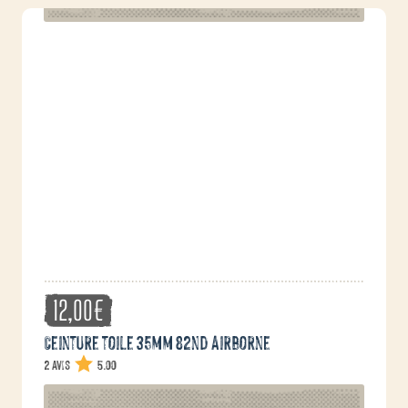
variations.
Les
options
peuvent
être
choisies
sur
la
page
du
produit
12,00
€
Ceinture toile 35mm 82nd Airborne
2 avis
5.00
Ce