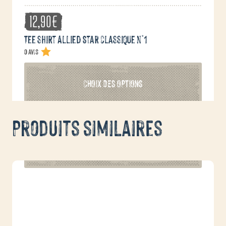
12,90
€
Tee shirt Allied Star classique n°1
0 avis
Ce
CHOIX DES OPTIONS
produit
a
plusieurs
Produits similaires
variations.
Les
options
peuvent
être
choisies
sur
la
page