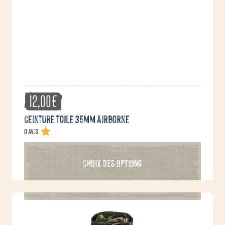
du
produit
12,00
€
Ceinture toile 35mm Airborne
0 avis
Ce
CHOIX DES OPTIONS
produit
a
plusieurs
variations.
Les
options