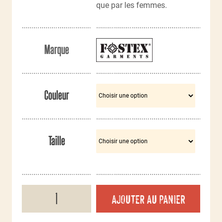
que par les femmes.
Marque
Couleur
Taille
quantité
AJOUTER AU PANIER
de
Sweat
à