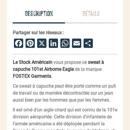
capuche
101st
Description
Détails
Airborne
Eagle
Partager sur les réseaux :
Facebook
Pinterest
X
LinkedIn
WhatsApp
Email
Partager
Le Stock Américain
vous propose ce
sweat à
capuche 101st Airborne Eagle
de la marque
FOSTEX Garments
.
Ce sweat à capuche peut être porté comme un pull
de travail ou de manière décontractée sur un jean
aussi bien par les hommes que par les femmes.
Il est orné d’un aigle criard qui est connu de la 101e
division aéroportée. Cette division d’infanterie de
l’armée américaine a été déployée pendant la