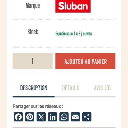
Marque
Stock
Expédié sous 4 à 8 j ouvrés
quantité
AJOUTER AU PANIER
de
Tank
de
combat
Allemand
Description
Détails
Avis (0)
Partager sur les réseaux :
Facebook
Pinterest
X
LinkedIn
WhatsApp
Email
Partager