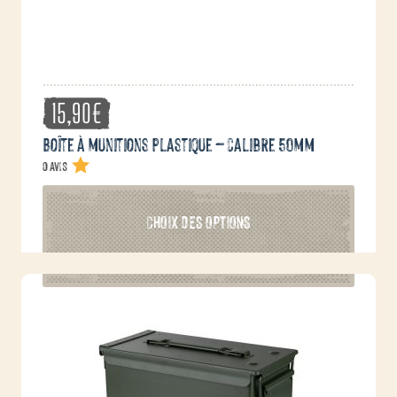
15,90
€
Boîte à munitions plastique – calibre 50mm
0 avis
Ce
CHOIX DES OPTIONS
produit
a
plusieurs
variations.
Les
options
peuvent
être
choisies