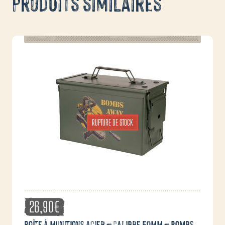
Produits similaires
RUPTURE DE STOCK
26,90
€
Boîte à munitions acier – calibre 50mm – Bombs