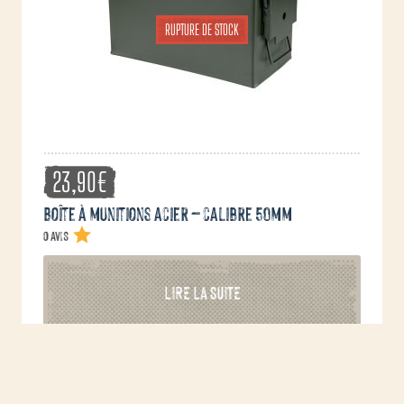
sur
RUPTURE DE STOCK
la
page
du
produit
23,90
€
Boîte à munitions acier – calibre 50mm
0 avis
LIRE LA SUITE