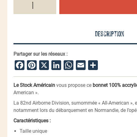
de
Bonnet
82nd
Airborne
Description
Partager sur les réseaux :
Facebook
Pinterest
X
LinkedIn
WhatsApp
Email
Partager
Le Stock Américain
vous propose ce
bonnet 100% accryli
American ».
La 82nd Airborne Division, surnommée « All-American », es
notamment lors du débarquement en Normandie, de l’opéra
Caractéristiques :
Taille unique