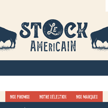
R
d
p
Nos promos
Notre sélection
Nos marques