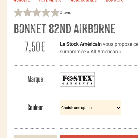
0 avis
Bonnet 82nd Airborne
7,50
€
Le Stock Américain
vous propose c
surnommée « All-American ».
Marque
Couleur
quantité