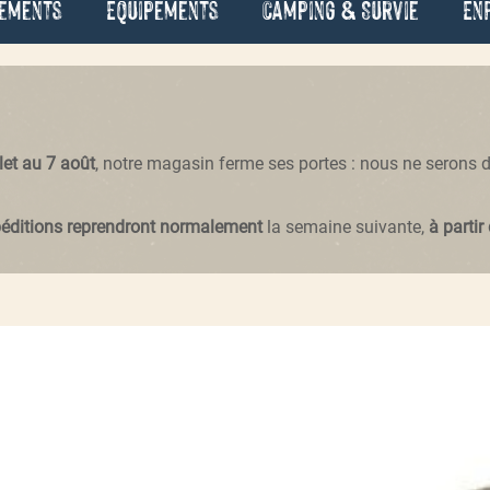
ements
Équipements
Camping & Survie
En
llet au 7 août
, notre magasin ferme ses portes : nous ne serons
péditions reprendront normalement
la semaine suivante,
à partir