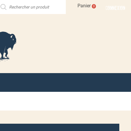
echerche
Panier
CONNEXION
0
e
roduits